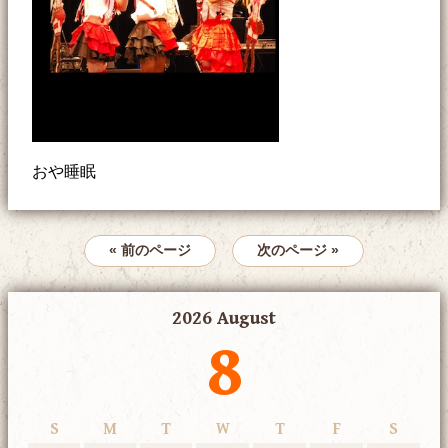
おや睡眠
« 前のページ
次のページ »
2026 August
8
S
M
T
W
T
F
S