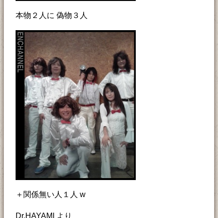
本物２人に 偽物３人
＋関係無い人１人 w
Dr.HAYAMI より