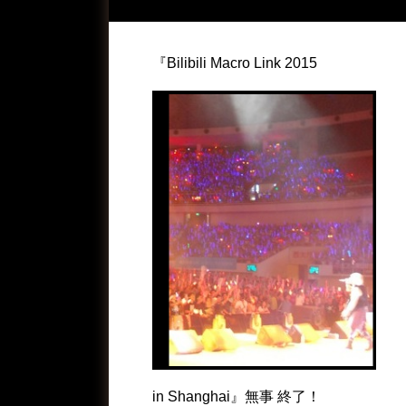
『Bilibili Macro Link 2015
in Shanghai』無事 終了！