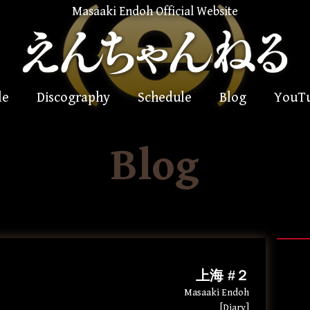
Masaaki Endoh Official Website
le
Discography
Schedule
Blog
YouT
Blog
上海 #２
Masaaki Endoh
[Diary]