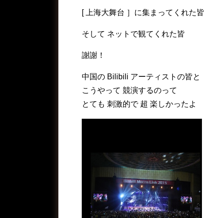
[ 上海大舞台 ］に集まってくれた皆
そして ネットで観てくれた皆
謝謝！
中国の Bilibili アーティストの皆と
こうやって 競演するのって
とても 刺激的で 超 楽しかったよ