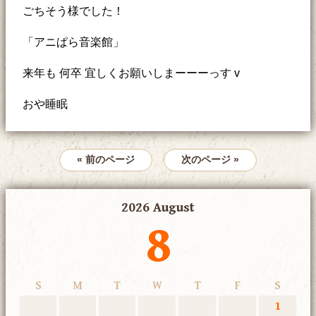
ごちそう様でした！
「アニぱら音楽館」
来年も 何卒 宜しくお願いしまーーーっす v
おや睡眠
« 前のページ
次のページ »
2026 August
8
S
M
T
W
T
F
S
1