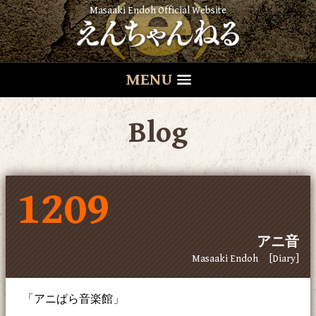
Masaaki Endoh Official Website
MENU
Blog
1209
アニ音
Masaaki Endoh
[Diary]
「アニぱら音楽館」