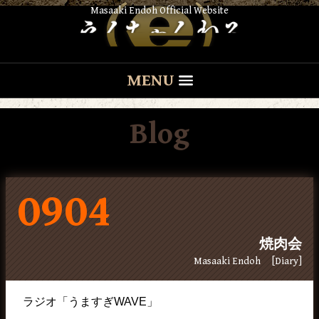
Masaaki Endoh Official Website
MENU
Blog
0904
焼肉会
Masaaki Endoh
[Diary]
ラジオ「うますぎWAVE」