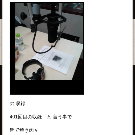
の 収録
401回目の収録 と 言う事で
皆で焼き肉 v