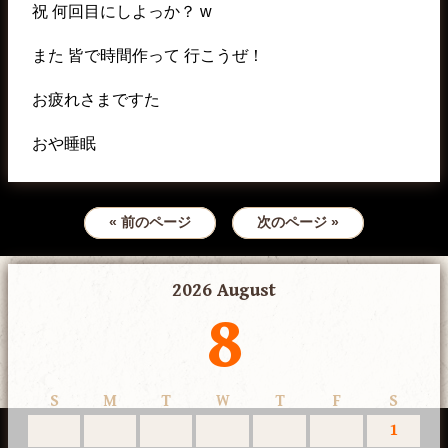
祝 何回目にしよっか？ w
また 皆で時間作って 行こうぜ！
お疲れさまですた
おや睡眠
« 前のページ
次のページ »
2026 August
8
S
M
T
W
T
F
S
1