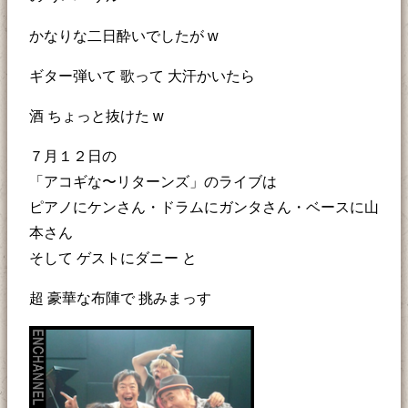
かなりな二日酔いでしたが w
ギター弾いて 歌って 大汗かいたら
酒 ちょっと抜けた w
７月１２日の
「アコギな〜リターンズ」のライブは
ピアノにケンさん・ドラムにガンタさん・ベースに山
本さん
そして ゲストにダニー と
超 豪華な布陣で 挑みまっす