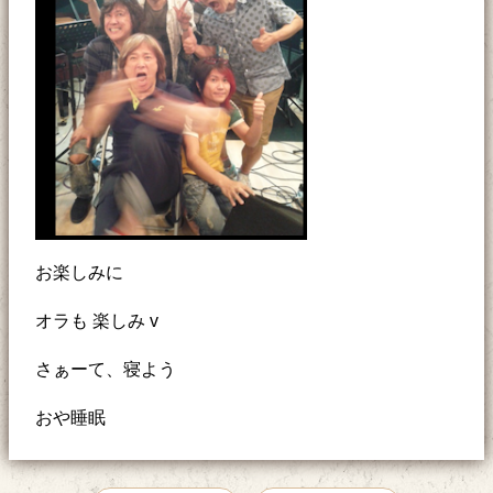
お楽しみに
オラも 楽しみ v
さぁーて、寝よう
おや睡眠