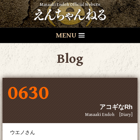
Masaaki Endoh Official Website
MENU
Blog
0630
アコギなRh
Masaaki Endoh
[Diary]
ウエノさん