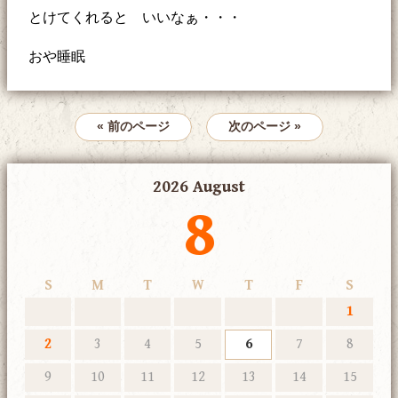
とけてくれると いいなぁ・・・
おや睡眠
« 前のページ
次のページ »
2026 August
8
S
M
T
W
T
F
S
1
2
3
4
5
6
7
8
9
10
11
12
13
14
15