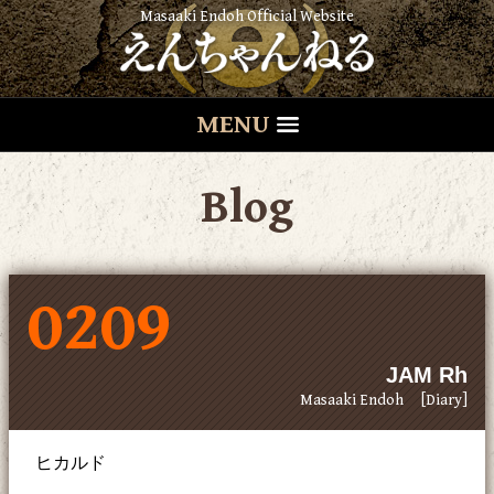
Masaaki Endoh Official Website
MENU
Blog
0209
JAM Rh
Masaaki Endoh
[Diary]
ヒカルド