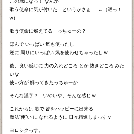
この歳になって なんか
歌う使命に気が付いた というかさぁ ←（遅っ！
w）
歌う使命に燃えてる っちゅーの？
ほんで いっぱい 気も使ったし
逆に 周りにいっぱい 気を使わせちゃったし w
後、良い感じに 力の入れどころ とか 抜きどころ みた
いな
使い方が 解ってきたっちゅーか
そんな漢字？ いやいや、そんな感じ w
これからは 歌で 皆をハッピーに出来る
魔法“使”い に なれるように 日々精進しまっす v
ヨロシクっす。