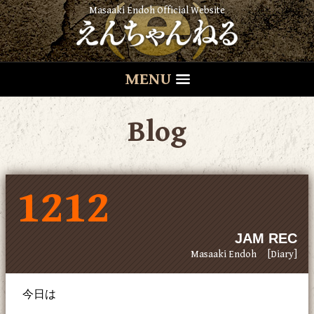
Masaaki Endoh Official Website
MENU
Blog
1212
JAM REC
Masaaki Endoh
[Diary]
今日は