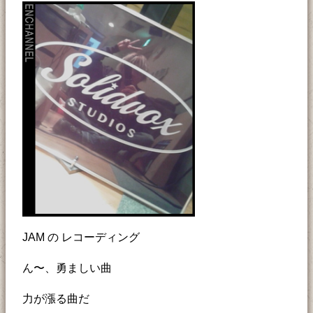
JAM の レコーディング
ん〜、勇ましい曲
力が漲る曲だ