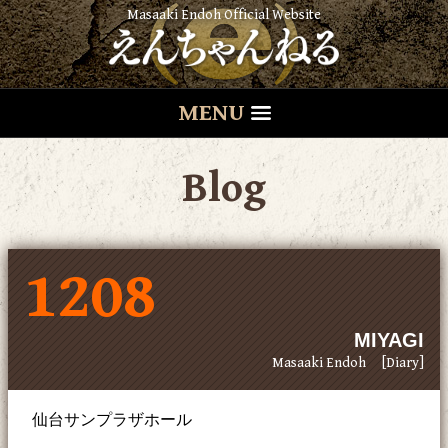
Masaaki Endoh Official Website
MENU
Blog
1208
MIYAGI
Masaaki Endoh
[Diary]
仙台サンプラザホール