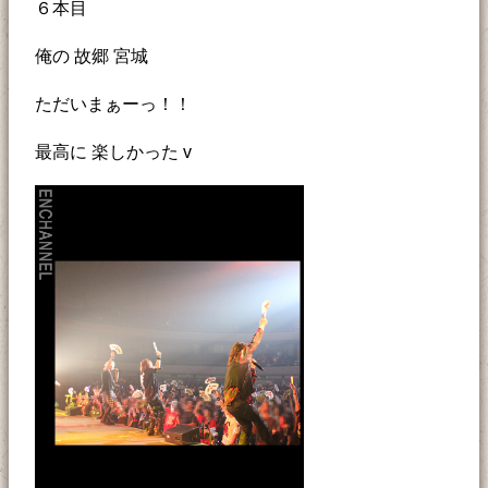
６本目
俺の 故郷 宮城
ただいまぁーっ！！
最高に 楽しかった v