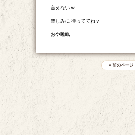
言えない w
楽しみに 待っててね v
おや睡眠
« 前のページ