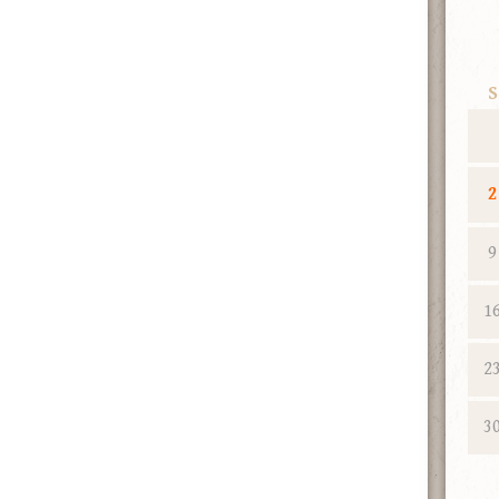
S
2
9
1
2
3