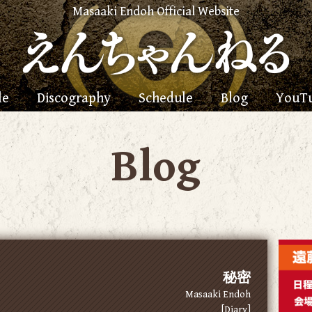
Masaaki Endoh Official Website
le
Discography
Schedule
Blog
YouT
Blog
秘密
Masaaki Endoh
[Diary]