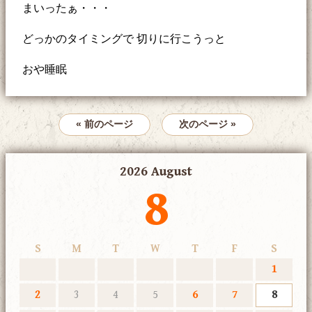
まいったぁ・・・
どっかのタイミングで 切りに行こうっと
おや睡眠
« 前のページ
次のページ »
2026 August
8
S
M
T
W
T
F
S
1
2
3
4
5
6
7
8