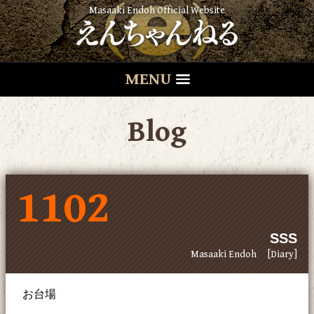
Masaaki Endoh Official Website
MENU
Blog
1102
SSS
Masaaki Endoh
[Diary]
お台場