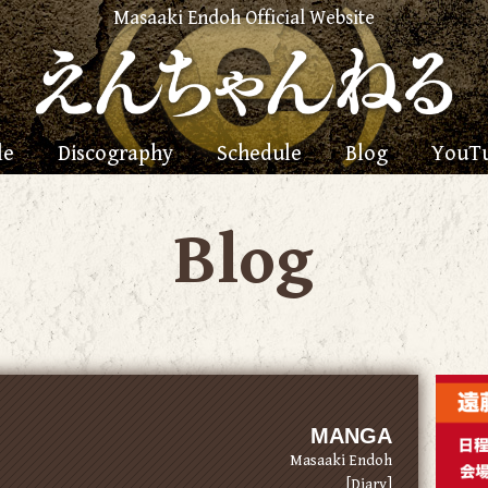
Masaaki Endoh Official Website
le
Discography
Schedule
Blog
YouT
Blog
MANGA
Masaaki Endoh
[Diary]