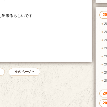
2
も出来るらしいです
2
2
2
2
2
2
次のページ »
2
2
2
2