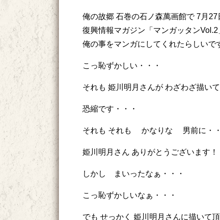
俺の故郷 石巻の石ノ森萬画館で 7月2
復興情報マガジン「マンガッタンVol.2
俺の事をマンガにしてくれたらしいで
こっ恥ずかしい・・・
それも 姫川明月さんが わざわざ描い
恐縮です・・・
それも それも かなりな 男前に・
姫川明月さん ありがとうございます！
しかし まいったなぁ・・・
こっ恥ずかしいなぁ・・・
でも せっかく 姫川明月さんに描いて