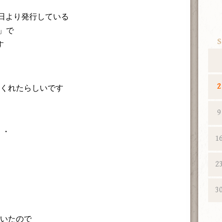
7日より発行している
」で
S
す
2
てくれたらしいです
9
・・
1
2
3
頂いたので