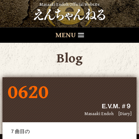
Masaaki Endoh Official Website
MENU
Blog
0620
E.V.M. #９
Masaaki Endoh
[Diary]
７曲目の