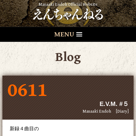
Masaaki Endoh Official Website
MENU
Blog
0611
E.V.M. #５
Masaaki Endoh
[Diary]
新録４曲目の