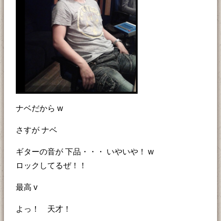
ナベだから w
さすが ナベ
ギターの音が 下品・・・ いやいや！ w
ロックしてるぜ！！
最高 v
よっ！ 天才！