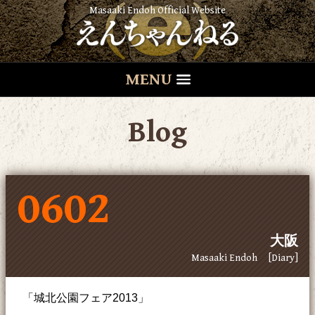
Masaaki Endoh Official Website
MENU
Blog
0602
大阪
Masaaki Endoh
[Diary]
「城北公園フェア2013」