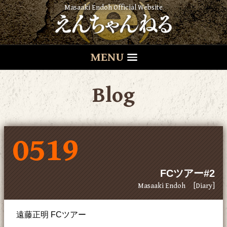
Masaaki Endoh Official Website
MENU
Blog
0519
FCツアー#2
Masaaki Endoh
[Diary]
遠藤正明 FCツアー