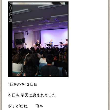
“石巻の巻”２日目
本日も 晴天に恵まれました
さすがだね 俺 w