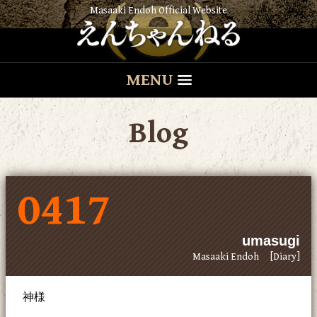
Masaaki Endoh Official Website
MENU
Blog
0417
umasugi
Masaaki Endoh
[Diary]
神様