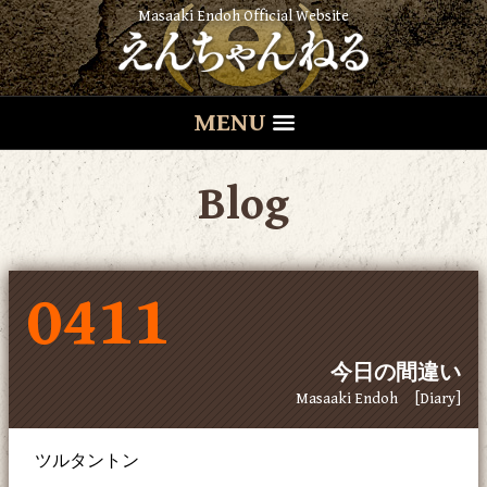
Masaaki Endoh Official Website
MENU
Blog
0411
今日の間違い
Masaaki Endoh
[Diary]
ツルタントン