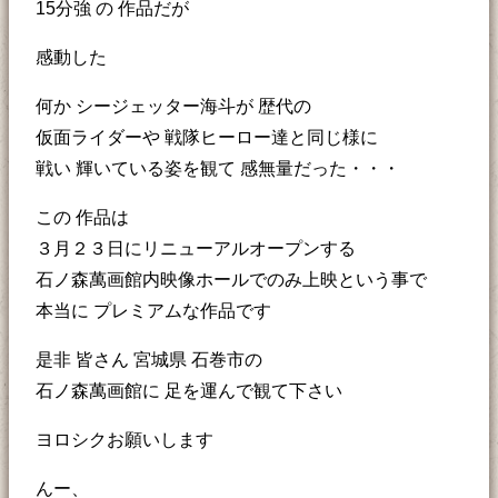
15分強 の 作品だが
感動した
何か シージェッター海斗が 歴代の
仮面ライダーや 戦隊ヒーロー達と同じ様に
戦い 輝いている姿を観て 感無量だった・・・
この 作品は
３月２３日にリニューアルオープンする
石ノ森萬画館内映像ホールでのみ上映という事で
本当に プレミアムな作品です
是非 皆さん 宮城県 石巻市の
石ノ森萬画館に 足を運んで観て下さい
ヨロシクお願いします
んー、