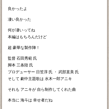
良かったよ
凄い良かった
何が凄いってね
本編はもちろんだけど
超 豪華な製作陣！
監督 石田秀範 氏
脚本 三条陸 氏
プロデューサー 日笠淳 氏 ・ 武部直美 氏
そして 劇中主題歌は 水木一郎アニキ
それも アニキが 自ら制作してくれた曲
本当に 海斗は 幸せ者だね