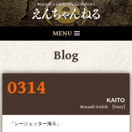
Masaaki Endoh Official Website
MENU
Blog
0314
KAITO
Masaaki Endoh
[Diary]
「シージェッター海斗」