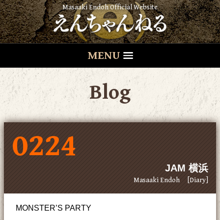
Masaaki Endoh Official Website
MENU
Blog
0224
JAM 横浜
Masaaki Endoh
[Diary]
MONSTER’S PARTY