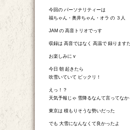
今回の パーソナリティーは
福ちゃん・奥井ちゃん・オラ の ３人
JAM の 高音トリオでっす
収録は 高音ではなく 高温で 録りますた
お楽しみに v
今日 朝 起きたら
吹雪いていて ビックリ！
えっ！？
天気予報じゃ 雪降るなんて言ってなか
東京は 積もりそうな勢いだった
でも 大雪になんなくて良かったよ