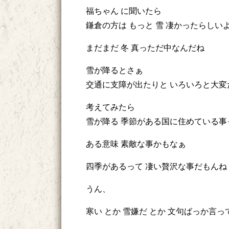
福ちゃん に聞いたら
鎌倉の方は もっと 雪 凄かったらしい
まだまだ 冬 真っただ中なんだね
雪が降るとさぁ
交通に支障が出たりと いろいろと大変
考えてみたら
雪が降る 季節がある国に住めている事
ある意味 素敵な事かもなぁ
四季があるって 凄い贅沢な事だもんね
うん、
寒い とか 雪嫌だ とか 文句ばっか言っ