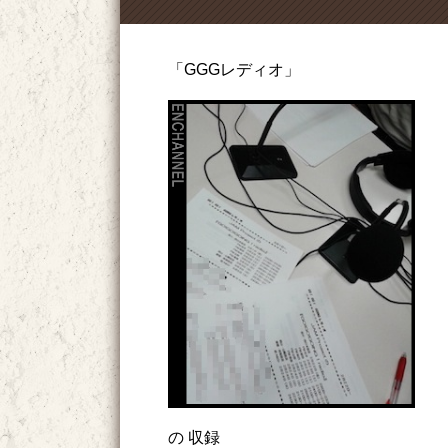
「GGGレディオ」
の 収録