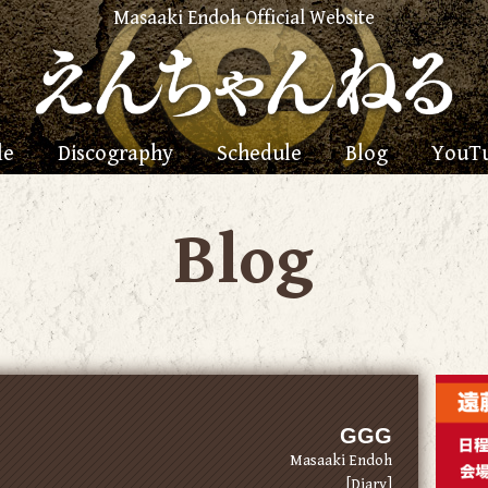
Masaaki Endoh Official Website
le
Discography
Schedule
Blog
YouT
Blog
GGG
Masaaki Endoh
[Diary]