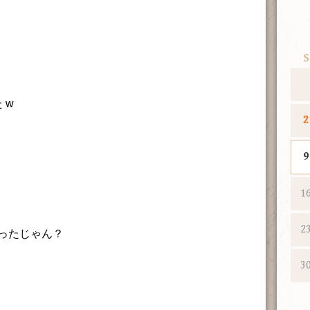
S
 w
2
9
1
2
ったじゃん？
3