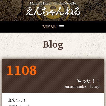
Masaaki Endoh Official Website
MENU
Blog
1108
やった！！
Masaaki Endoh
[Diary]
出来たっ！