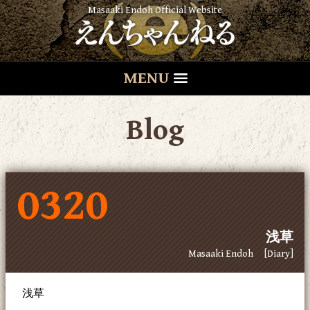
Masaaki Endoh Official Website
MENU
Blog
0320
浅草
Masaaki Endoh
[Diary]
浅草