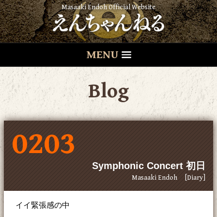
Masaaki Endoh Official Website
MENU
Blog
0203
Symphonic Concert 初日
Masaaki Endoh
[Diary]
イイ緊張感の中