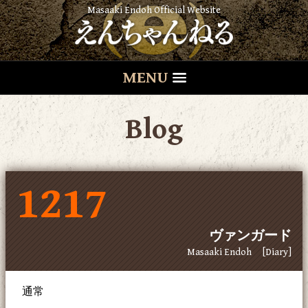
Masaaki Endoh Official Website
MENU
Blog
1217
ヴァンガード
Masaaki Endoh
[Diary]
通常