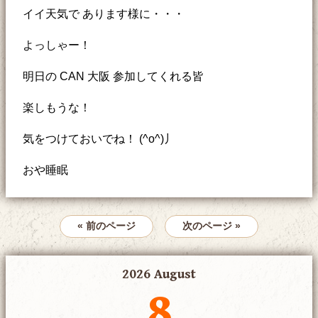
イイ天気で あります様に・・・
よっしゃー！
明日の CAN 大阪 参加してくれる皆
楽しもうな！
気をつけておいでね！ (^o^)丿
おや睡眠
« 前のページ
次のページ »
2026 August
8