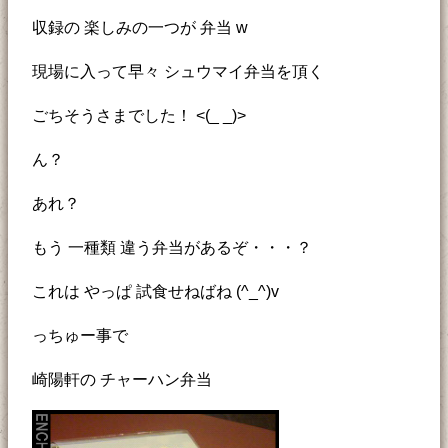
収録の 楽しみの一つが 弁当 w
現場に入って早々 シュウマイ弁当を頂く
ごちそうさまでした！ <(_ _)>
ん？
あれ？
もう 一種類 違う弁当があるぞ・・・？
これは やっぱ 試食せねばね (^_^)v
っちゅー事で
崎陽軒の チャーハン弁当