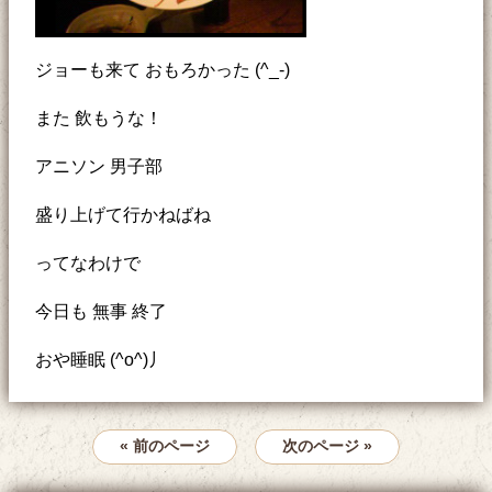
ジョーも来て おもろかった (^_-)
また 飲もうな！
アニソン 男子部
盛り上げて行かねばね
ってなわけで
今日も 無事 終了
おや睡眠 (^o^)丿
« 前のページ
次のページ »