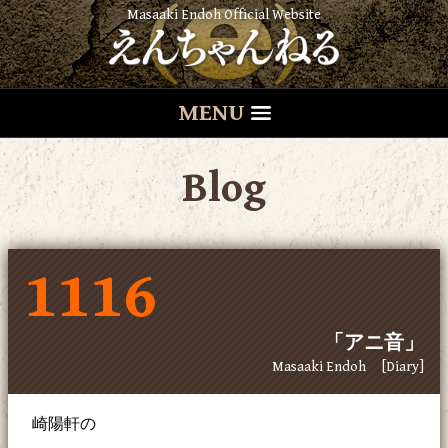
Masaaki Endoh Official Website
MENU
Blog
1116
「アニ音」
Masaaki Endoh
[Diary]
崎陽軒の