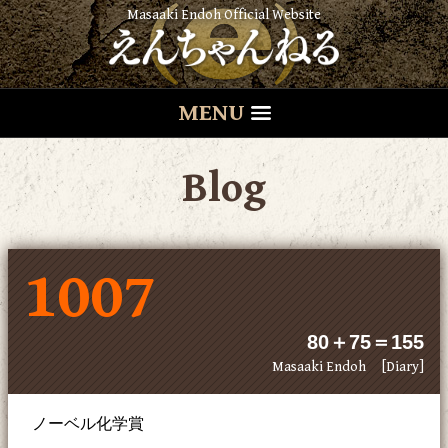
Masaaki Endoh Official Website
MENU
Blog
1007
80＋75＝155
Masaaki Endoh
[Diary]
ノーベル化学賞