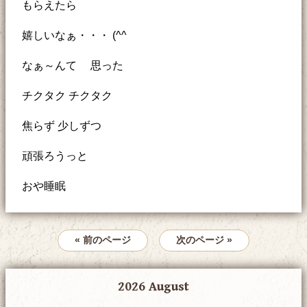
もらえたら
嬉しいなぁ・・・ (^^ゞ
なぁ～んて 思った
チクタク チクタク
焦らず 少しずつ
頑張ろうっと
おや睡眠
« 前のページ
次のページ »
2026 August