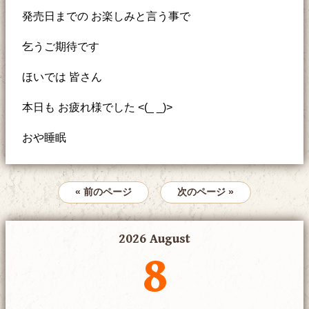
発売日までの お楽しみと言う事で
乞うご期待です
ほいでは 皆さん
本日も お疲れ様でした <(_ _)>
おや睡眠
« 前のページ
次のページ »
2026 August
8