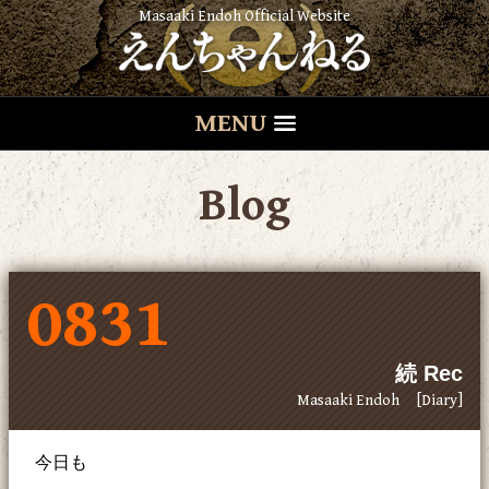
Masaaki Endoh Official Website
MENU
Blog
0831
続 Rec
Masaaki Endoh
[Diary]
今日も