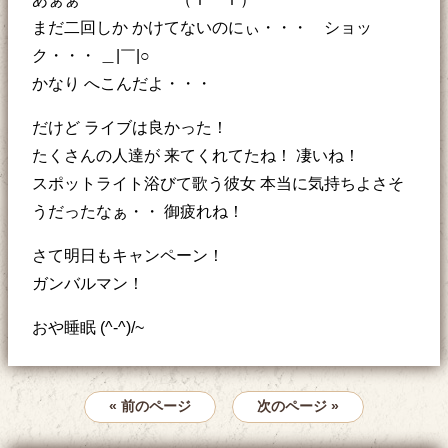
まだ二回しか かけてないのにぃ・・・ ショッ
ク・・・ ＿|￣|○
かなり へこんだよ・・・
だけど ライブは良かった！
たくさんの人達が 来てくれてたね！ 凄いね！
スポットライト浴びて歌う彼女 本当に気持ちよさそ
うだったなぁ・・ 御疲れね！
さて明日もキャンペーン！
ガンバルマン！
おや睡眠 (^-^)/~
« 前のページ
次のページ »