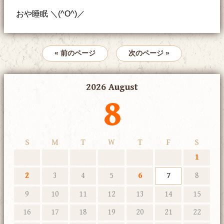
おや睡眠 ＼(^O^)／
« 前のページ
次のページ »
2026 August
8
S
M
T
W
T
F
S
1
2
3
4
5
6
7
8
9
10
11
12
13
14
15
16
17
18
19
20
21
22