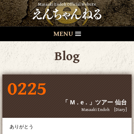
Masaaki Endoh Official Website
MENU
Blog
0225
「 M . e . 」ツアー 仙台
Masaaki Endoh
[Diary]
ありがとう