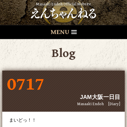
Masaaki Endoh Official Website
MENU
Blog
0717
JAM大阪一日目
Masaaki Endoh
[Diary]
まいどっ！！