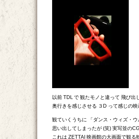
以前 TDL で 観たモノと違って 飛び
奥行きを感じさせる ３D って感じの映
観ていくうちに 「ダンス・ウィズ・ウル
思い出してしまったが (笑) 実写並のC
これは ZETTAI 映画館の大画面で観