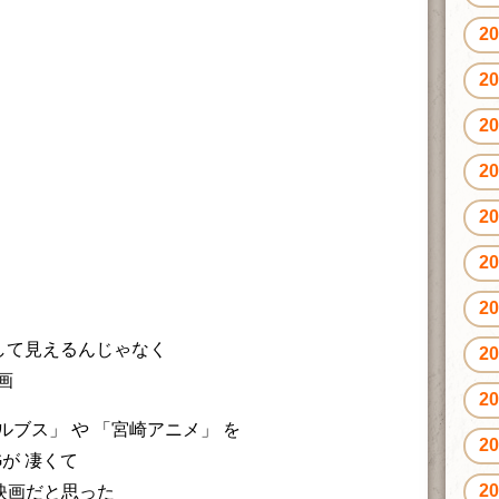
2
2
2
2
2
2
2
出して見えるんじゃなく
2
画
2
ブス」 や 「宮崎アニメ」 を
2
Gが 凄くて
2
る映画だと思った