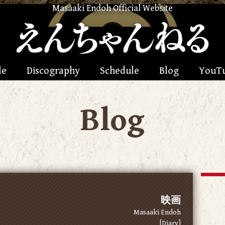
Masaaki Endoh Official Website
le
Discography
Schedule
Blog
YouT
Blog
映画
Masaaki Endoh
[Diary]