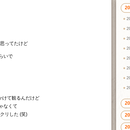
2
2
2
2
 思ってたけど
2
らいで
2
2
2
2
をかけて観るんだけど
2
ゃなくて
リした (笑)
2
2