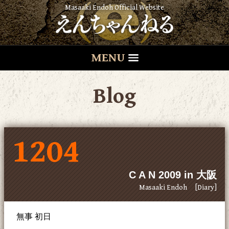
Masaaki Endoh Official Website
MENU
Blog
1204
C A N 2009 in 大阪
Masaaki Endoh
[Diary]
無事 初日