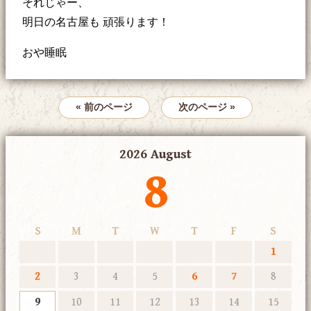
それじゃー、
明日の名古屋も 頑張ります！
おや睡眠
« 前のページ
次のページ »
2026 August
8
S
M
T
W
T
F
S
1
2
3
4
5
6
7
8
9
10
11
12
13
14
15