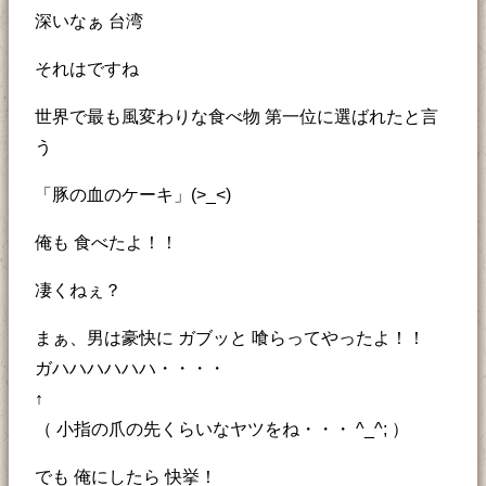
深いなぁ 台湾
それはですね
世界で最も風変わりな食べ物 第一位に選ばれたと言
う
「豚の血のケーキ」(>_<)
俺も 食べたよ！！
凄くねぇ？
まぁ、男は豪快に ガブッと 喰らってやったよ！！
ガハハハハハハ・・・・
↑
（ 小指の爪の先くらいなヤツをね・・・ ^_^; ）
でも 俺にしたら 快挙！