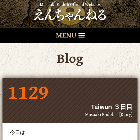
Masaaki Endoh Official Website
MENU
Blog
1129
Taiwan ３日目
Masaaki Endoh
[Diary]
今日は