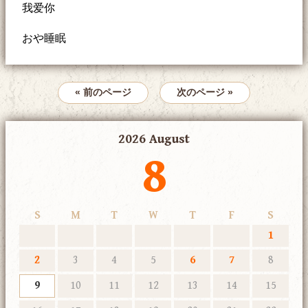
我爱你
おや睡眠
« 前のページ
次のページ »
2026 August
8
S
M
T
W
T
F
S
1
2
3
4
5
6
7
8
9
10
11
12
13
14
15