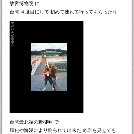
故宮博物院 に
台湾 ４度目にして 初めて連れて行ってもらったり
台湾最北端の野柳岬 で
風化や海浸により削られて出来た 奇岩を見せても