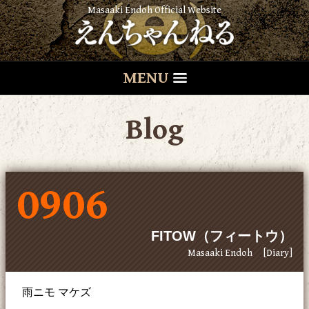
Masaaki Endoh Official Website
MENU
Blog
0906
FITOW（フィートウ）
Masaaki Endoh
[Diary]
雨ニモ マケズ