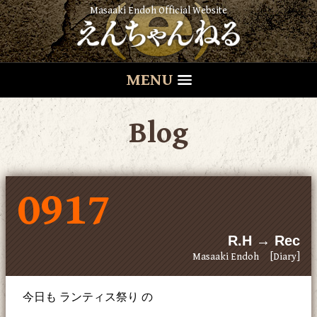
Masaaki Endoh Official Website
MENU
Blog
0917
R.H → Rec
Masaaki Endoh
[Diary]
今日も ランティス祭り の