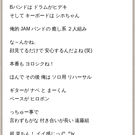
Bバンドは ドラムがヒデキ
そして キーボードは シホちゃん
俺的 JAM バンドの 癒し系 ２人組み
な～んかね、
顔見てるだけで 安心するんだよね (笑)
本番も ヨロシクね！
ほんで その後 俺は ソロ用 リハーサル
ギターが ナベ と まーくん
ベースが ヒロポン
っちゅー事で
言わずもがな 付き合いが長い 遠藤組
超 楽ちん！ イイ感じっ (^_^)v