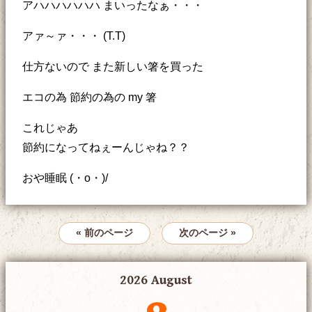
アハハハハハハ まいったなぁ・・・
アァ～ァ・・・ (T.T)
仕方ないので また新しい箸を買った
エコの為 節約の為の my 箸
これじゃあ
節約になってねぇーんじゃね？？
おや睡眠 (・o・)/
« 前のページ
次のページ »
2026 August