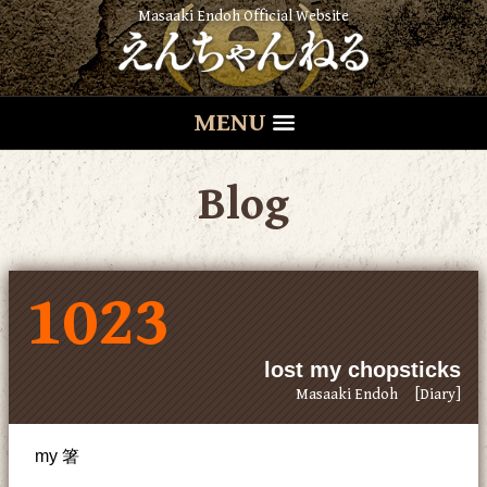
Masaaki Endoh Official Website
MENU
Blog
1023
lost my chopsticks
Masaaki Endoh
[Diary]
my 箸