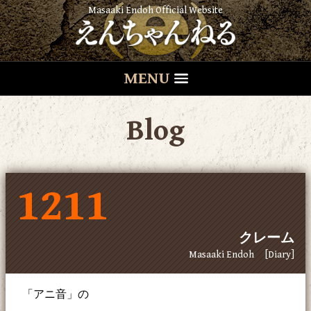
Masaaki Endoh Official Website
MENU
Blog
1211
クレーム
Masaaki Endoh
[Diary]
「アニ音」の