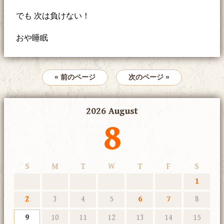
でも 次は負けない！
おや睡眠
« 前のページ
次のページ »
2026 August
8
S
M
T
W
T
F
S
1
2
3
4
5
6
7
8
9
10
11
12
13
14
15