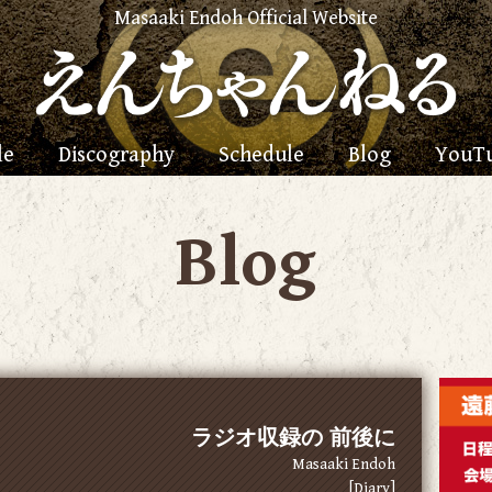
Masaaki Endoh Official Website
le
Discography
Schedule
Blog
YouT
Blog
ラジオ収録の 前後に
Masaaki Endoh
[Diary]