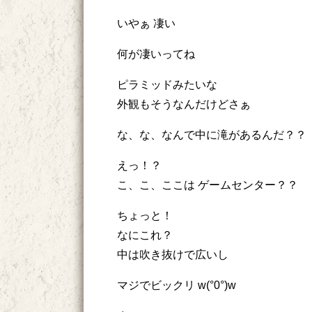
いやぁ 凄い
何が凄いってね
ピラミッドみたいな
外観もそうなんだけどさぁ
な、な、なんで中に滝があるんだ？？
えっ！？
こ、こ、ここは ゲームセンター？？
ちょっと！
なにこれ？
中は吹き抜けで広いし
マジでビックリ w(°0°)w