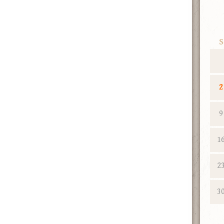
S
2
9
1
2
3