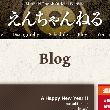
Masaaki Endoh Official Website
le
Discography
Schedule
Blog
YouT
Blog
A Happy New Year !!
Masaaki Endoh
[Diary]