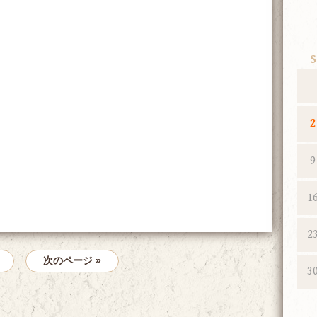
S
2
9
1
2
次のページ »
3