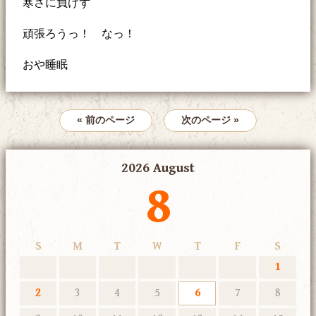
寒さに負けず
頑張ろうっ！ なっ！
おや睡眠
« 前のページ
次のページ »
2026 August
8
S
M
T
W
T
F
S
1
2
3
4
5
6
7
8