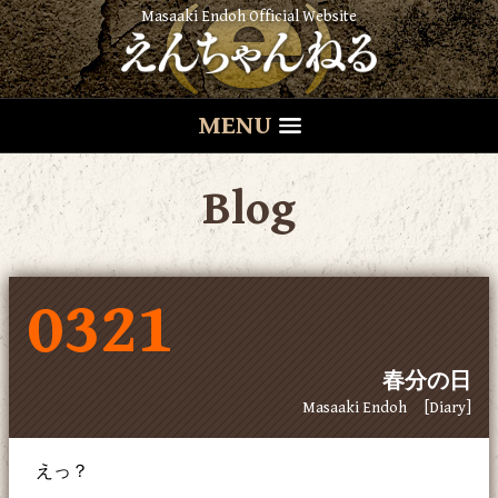
Masaaki Endoh Official Website
MENU
Blog
0321
春分の日
Masaaki Endoh
[Diary]
えっ？