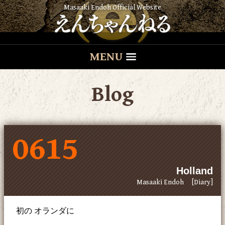
Masaaki Endoh Official Website
MENU
Blog
0615
Holland
Masaaki Endoh
[Diary]
初の オランダに