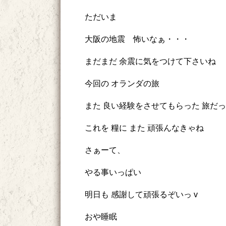
ただいま
大阪の地震 怖いなぁ・・・
まだまだ 余震に気をつけて下さいね
今回の オランダの旅
また 良い経験をさせてもらった 旅だ
これを 糧に また 頑張んなきゃね
さぁーて、
やる事いっぱい
明日も 感謝して頑張るぞいっ v
おや睡眠