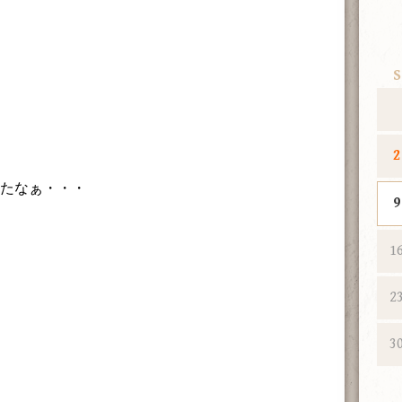
S
2
ったなぁ・・・
9
1
2
3