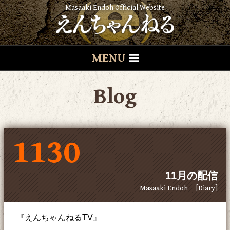
Masaaki Endoh Official Website
MENU
Blog
1130
11月の配信
Masaaki Endoh
[Diary]
『えんちゃんねるTV』