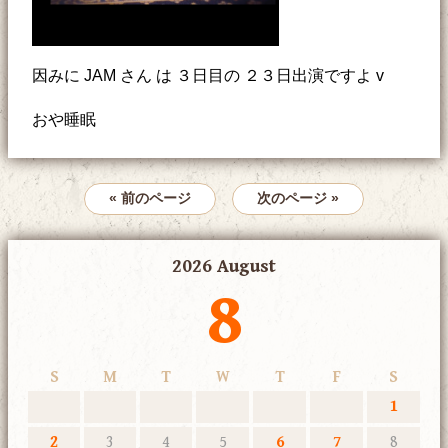
因みに JAM さん は ３日目の ２３日出演ですよ v
おや睡眠
« 前のページ
次のページ »
2026 August
8
S
M
T
W
T
F
S
1
2
3
4
5
6
7
8