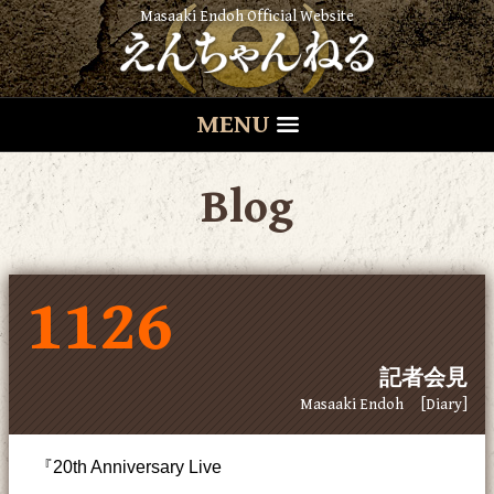
Masaaki Endoh Official Website
MENU
Blog
1126
記者会見
Masaaki Endoh
[Diary]
『20th Anniversary Live