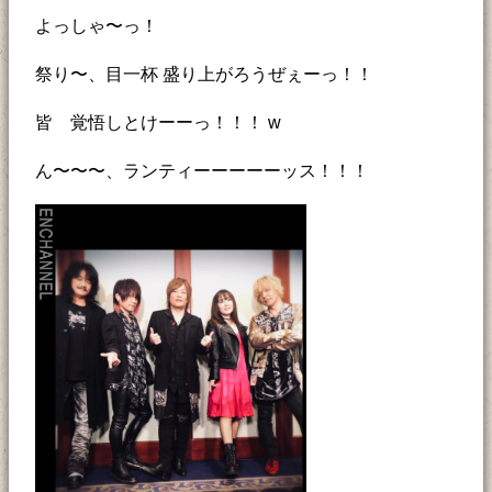
よっしゃ〜っ！
祭り〜、目一杯 盛り上がろうぜぇーっ！！
皆 覚悟しとけーーっ！！！ w
ん〜〜〜、ランティーーーーーッス！！！