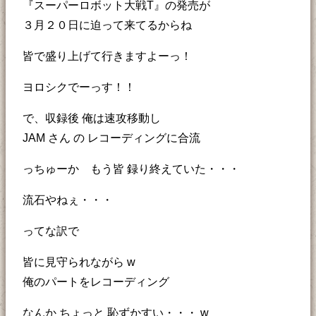
『スーパーロボット大戦T』の発売が
３月２０日に迫って来てるからね
皆で盛り上げて行きますよーっ！
ヨロシクでーっす！！
で、収録後 俺は速攻移動し
JAM さん の レコーディングに合流
っちゅーか もう皆 録り終えていた・・・
流石やねぇ・・・
ってな訳で
皆に見守られながら w
俺のパートをレコーディング
なんか ちょっと 恥ずかすい・・・ w