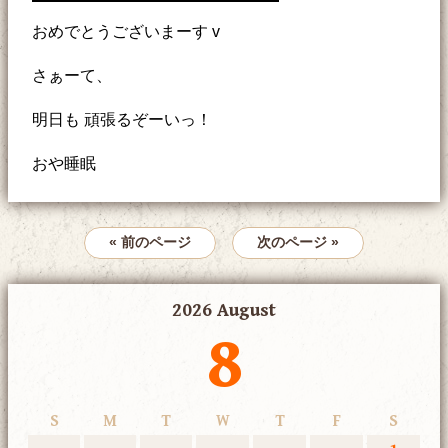
おめでとうございまーす v
さぁーて、
明日も 頑張るぞーいっ！
おや睡眠
« 前のページ
次のページ »
2026 August
8
S
M
T
W
T
F
S