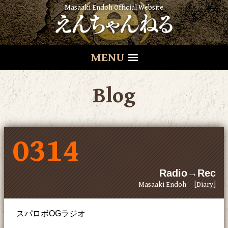
Masaaki Endoh Official Website
MENU
Blog
0314
Radio→Rec
Masaaki Endoh
[Diary]
スパロボOGラジオ