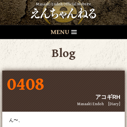
Masaaki Endoh Official Website
MENU
Blog
0408
アコギRH
Masaaki Endoh
[Diary]
ん〜、