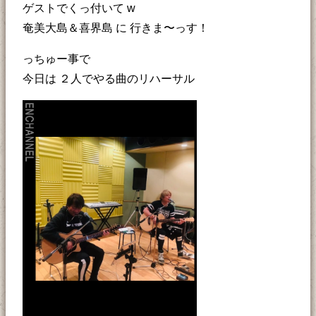
ゲストでくっ付いて w
奄美大島＆喜界島 に 行きま〜っす！
っちゅー事で
今日は ２人でやる曲のリハーサル