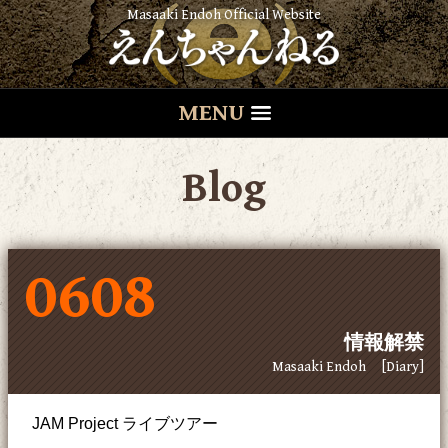
Masaaki Endoh Official Website
MENU
Blog
0608
情報解禁
Masaaki Endoh
[Diary]
JAM Project ライブツアー