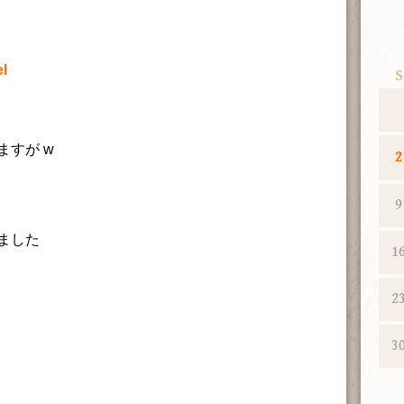
l
S
ますが w
2
9
ました
1
2
3