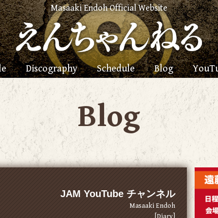
Masaaki Endoh Official Website
le
Discography
Schedule
Blog
YouT
Blog
JAM YouTube チャンネル
Masaaki Endoh
[Diary]