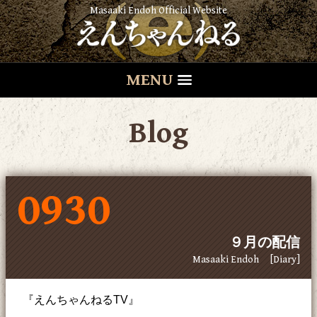
Masaaki Endoh Official Website
MENU
Blog
0930
９月の配信
Masaaki Endoh
[Diary]
『えんちゃんねるTV』