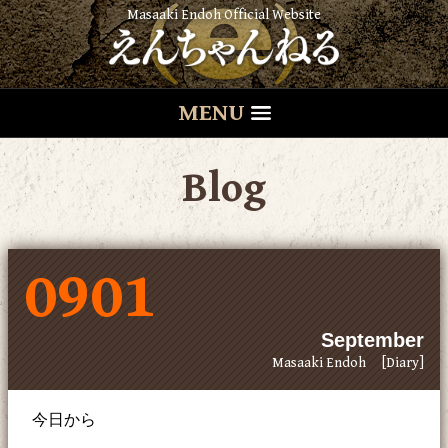
Masaaki Endoh Official Website
MENU
Blog
0901
September
Masaaki Endoh
[Diary]
今日から